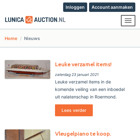
Inloggen
Account aanmaken
Toggl
navig
Home
Nieuws
Leuke verzamel items!
zaterdag 23 januari 2021
Leuke verzamel items in de
komende veiling van een inboedel
uit nalatenschap in Roermond.
Lees verder
Vleugelpiano te koop.