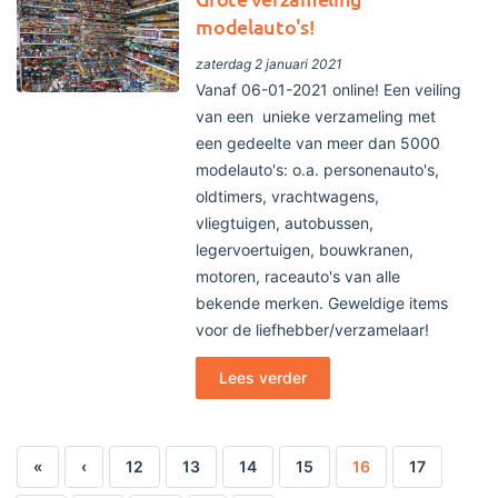
modelauto's!
zaterdag 2 januari 2021
Vanaf 06-01-2021 online! Een veiling
van een unieke verzameling met
een gedeelte van meer dan 5000
modelauto's: o.a. personenauto's,
oldtimers, vrachtwagens,
vliegtuigen, autobussen,
legervoertuigen, bouwkranen,
motoren, raceauto's van alle
bekende merken. Geweldige items
voor de liefhebber/verzamelaar!
Lees verder
«
‹
12
13
14
15
16
17