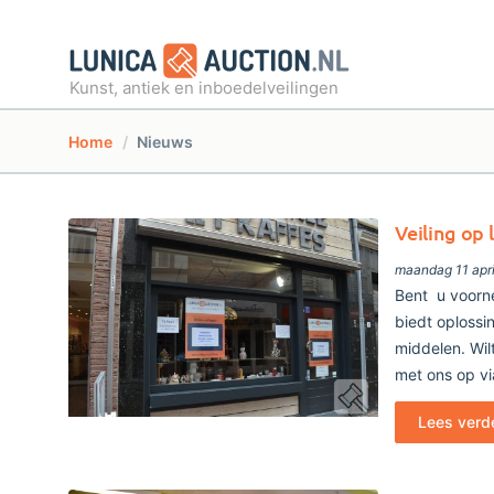
Kunst, antiek en inboedelveilingen
Home
Nieuws
Veiling op 
maandag 11 apr
Bent u voorn
biedt oplossi
middelen. Wil
met ons op vi
Lees verd