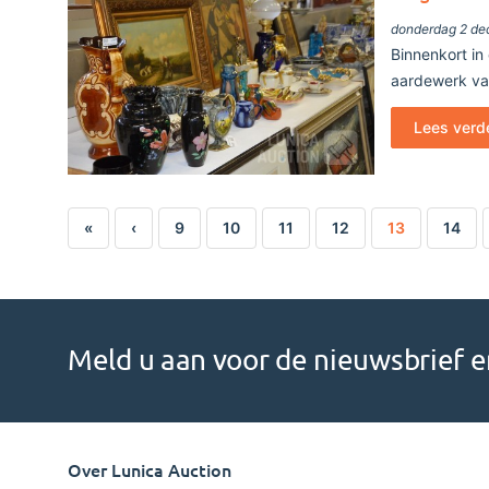
donderdag 2 de
Binnenkort in 
aardewerk va
Lees verd
«
‹
9
10
11
12
13
14
Meld u aan voor de nieuwsbrief en
Over Lunica Auction