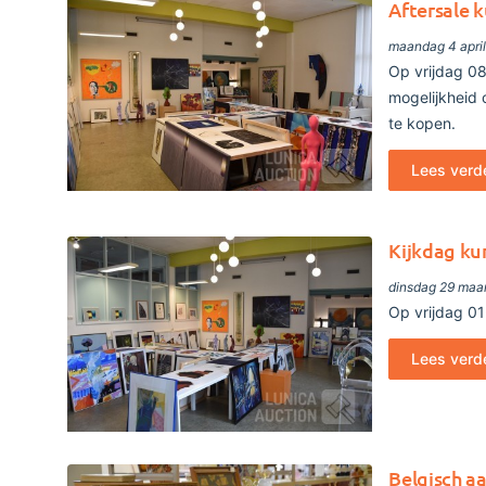
Aftersale 
maandag 4 apri
Op vrijdag 08
mogelijkheid 
te kopen.
Lees verd
Kijkdag ku
dinsdag 29 maa
Op vrijdag 01
Lees verd
Belgisch a