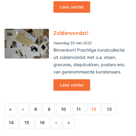
Lees verder
Zoldervondst!
maandag 30 mei 2022
Binnenkort! Prachtige kunstcollectie
uit zoldervondst met o.a. etsen,
gravures, diepdrukken, posters enz.
van gerenommeerde kunstenaars.
Lees verder
«
‹
8
9
10
11
12
13
14
15
16
›
»