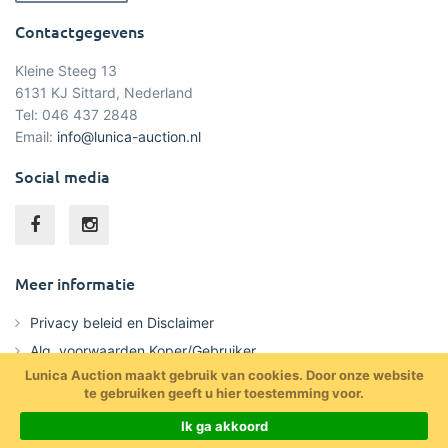
Contactgegevens
Kleine Steeg 13
6131 KJ Sittard, Nederland
Tel: 046 437 2848
Email:
info@lunica-auction.nl
Social media
Meer informatie
Privacy beleid en Disclaimer
Alg. voorwaarden Koper/Gebruiker
Lunica Auction maakt gebruik van cookies. Door onze website
Alg. voorwaarden Verkoper/Opdrachtgever
te gebruiken geeft u hier toestemming voor.
© Lunica Auction 2026. Alle rechten voorbehouden.
Ik ga akkoord