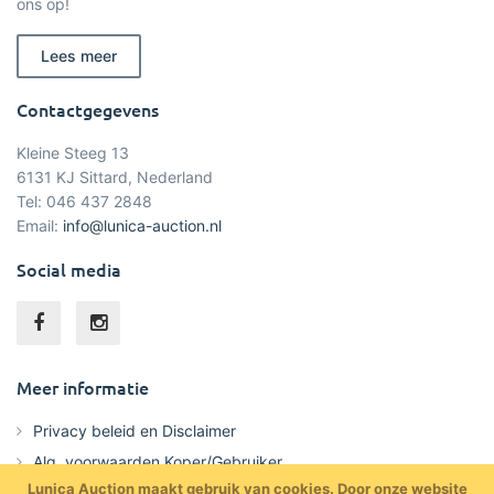
ons op!
Lees meer
Contactgegevens
Kleine Steeg 13
6131 KJ Sittard, Nederland
Tel: 046 437 2848
Email:
info@lunica-auction.nl
Social media
Meer informatie
Privacy beleid en Disclaimer
Alg. voorwaarden Koper/Gebruiker
Lunica Auction maakt gebruik van cookies. Door onze website
Alg. voorwaarden Verkoper/Opdrachtgever