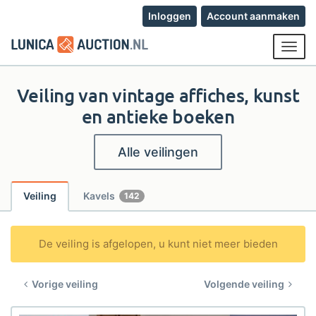
Inloggen
Account aanmaken
Toggl
navig
Veiling van vintage affiches, kunst
en antieke boeken
Alle veilingen
Veiling
Kavels
142
De veiling is afgelopen, u kunt niet meer bieden
Vorige veiling
Volgende veiling