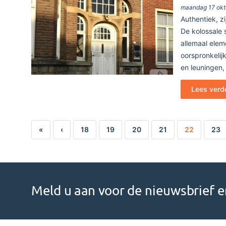
maandag 17 okt
Authentiek, z
De kolossale 
allemaal elem
oorspronkelij
en leuningen,
Lees verd
«
‹
18
19
20
21
22
23
Meld u aan voor de nieuwsbrief en