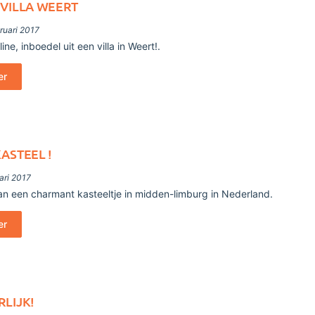
 VILLA WEERT
ruari 2017
ine, inboedel uit een villa in Weert!.
er
ASTEEL !
ari 2017
n een charmant kasteeltje in midden-limburg in Nederland.
er
LIJK!