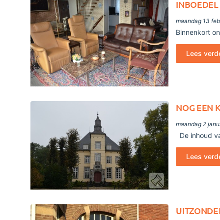
INBOEDEL
maandag 13 feb
Binnenkort onl
Lees verd
NOG EEN K
maandag 2 janu
De inhoud va
Lees verd
UITZONDER