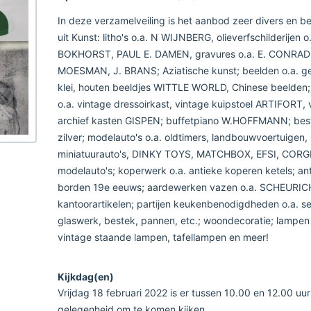
In deze verzamelveiling is het aanbod zeer divers en be
uit Kunst: litho's o.a. N WIJNBERG, olieverfschilderijen o.
BOKHORST, PAUL E. DAMEN, gravures o.a. E. CONRADI
MOESMAN, J. BRANS; Aziatische kunst; beelden o.a. 
klei, houten beeldjes WITTLE WORLD, Chinese beelden
o.a. vintage dressoirkast, vintage kuipstoel ARTIFORT, 
archief kasten GISPEN; buffetpiano W.HOFFMANN; best
zilver; modelauto's o.a. oldtimers, landbouwvoertuigen,
miniatuurauto's, DINKY TOYS, MATCHBOX, EFSI, CORGI,
modelauto's; koperwerk o.a. antieke koperen ketels; ant
borden 19e eeuws; aardewerken vazen o.a. SCHEURIC
kantoorartikelen; partijen keukenbenodigdheden o.a. se
glaswerk, bestek, pannen, etc.; woondecoratie; lampen 
vintage staande lampen, tafellampen en meer!
Kijkdag(en)
Vrijdag 18 februari 2022 is er tussen 10.00 en 12.00 uur
gelegenheid om te komen kijken.