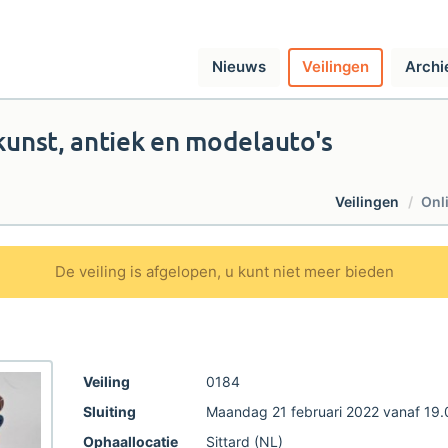
Nieuws
Veilingen
Archi
kunst, antiek en modelauto's
Veilingen
Onl
De veiling is afgelopen, u kunt niet meer bieden
Veiling
0184
Sluiting
Maandag 21 februari 2022 vanaf 19.
Ophaallocatie
Sittard (NL)