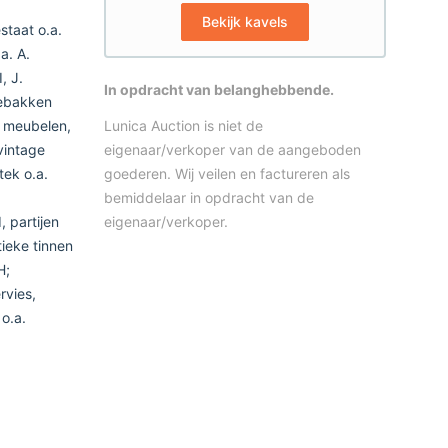
Bekijk kavels
staat o.a.
a. A.
, J.
In opdracht van belanghebbende.
gebakken
; meubelen,
Lunica Auction is niet de
vintage
eigenaar/verkoper van de aangeboden
ek o.a.
goederen. Wij veilen en factureren als
bemiddelaar in opdracht van de
 partijen
eigenaar/verkoper.
ieke tinnen
H;
rvies,
o.a.