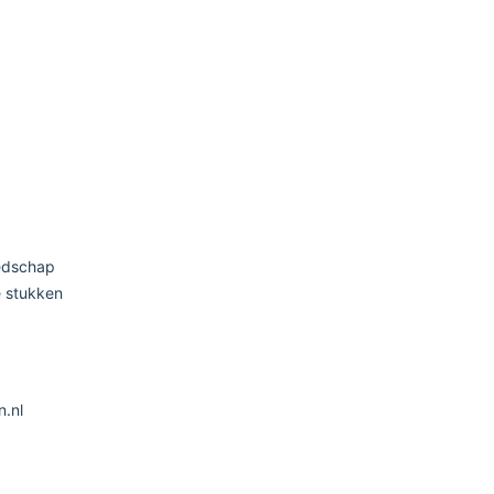
eedschap
 stukken
n.nl