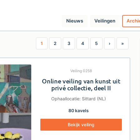
Nieuws
Veilingen
Archi
1
2
3
4
5
›
»
Veiling 0258
Online veiling van kunst uit
privé collectie, deel II
Ophaallocatie: Sittard (NL)
80 kavels
Bekijk veiling